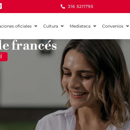
316 5211795
aciones oficiales
Cultura
Mediateca
Convenios
de francés
Í