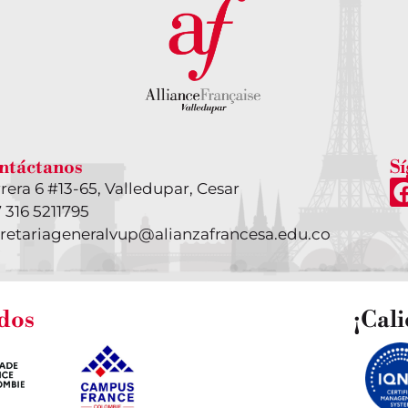
ntáctanos
S
rera 6 #13-65, Valledupar, Cesar
 316 5211795
retariageneralvup@alianzafrancesa.edu.co
ados
¡Cal