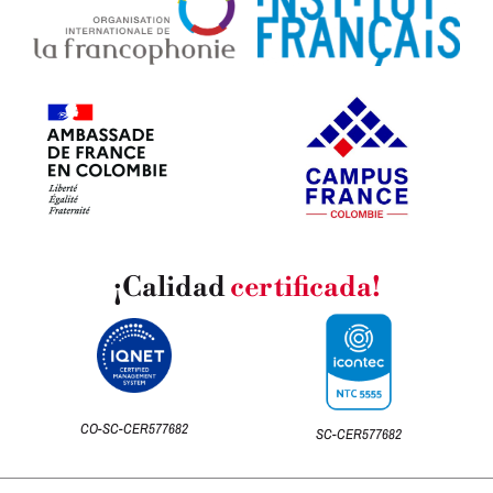
¡Calidad
certificada!
CO-SC-CER577682
SC-CER577682