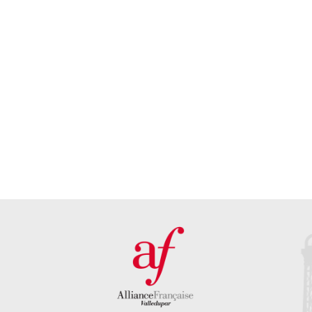
acercamos
nuestra
a la
mediateca
cultura
francesa
CONOCE
SOBRE LA
MEDIATECA
CONOCE LA
AGENDA
CULTURAL