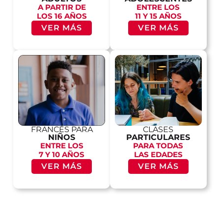
A PARTIR DE
ENTRE LOS
LOS 16 AÑOS
11 Y 15 AÑOS
VER MÁS
VER MÁS
FRANCÉS PARA
CLASES
NIÑOS
PARTICULARES
ENTRE LOS
PARA TODAS
7 Y 10 AÑOS
LAS EDADES
VER MÁS
VER MÁS