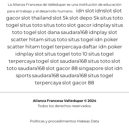
La Alianza Francesa de Valledupar es una institución de educación
idn slot
idnslot
slot
para el trabajo y el desarrollo humano.
gacor
slot thailand
slot 5k
slot depo 5k
situs toto
togel
situs toto
situs toto
slot gacor
idnplay
situs
toto togel
slot dana
saudara168
idnplay slot
scatter hitam
situs toto
situs togel
idn poker
scatter hitam
togel terpercaya
daftar idn poker
idnplay slot
situs togel toto
10 situs togel
terpercaya
togel slot
saudara168
situs toto
slot
toto
saudara168
slot gacor 88
singapore slot
idn
sports
saudara168
saudara168
situs togel
terpercaya
slot gacor 88
Alianza Francesa Valledupar © 2024
Todos los derechos reservados.
Políticas y procedimientos Habeas Data