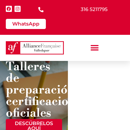
316 5211795
WhatsApp
Talleres
de
¿YA
PRESENTASTE
preparación
TU
EXAMEN?
certificaciones
oficiales
CONSULTA
TUS
RESULTADOS
DESCÚBRELOS
AQUÍ