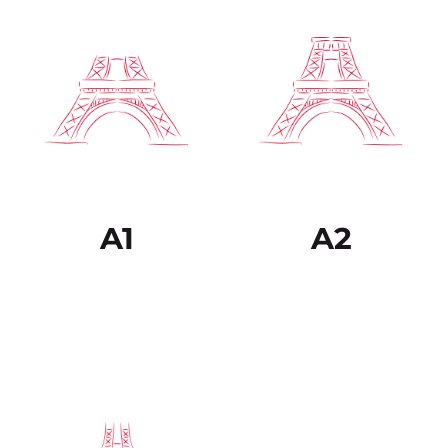
poder entrar a un curso
de adultos con el fin de
completar el nivel total
del B1. Con este nivel,
iniciarás el camino a
poder desenvolverte en
un país francófono:
hablar sobre tus sueños,
experiencias o eventos,
describir proyectos y
objetivos además de dar
tu opinión con
argumentos.
Niveles:
ADOS 3.3 y todos
los niveles ADOS 4
A1
A2