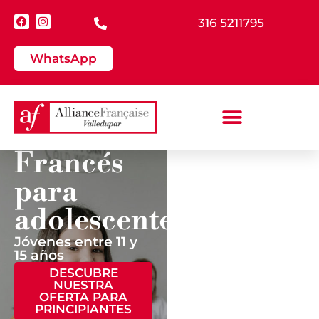
316 5211795
WhatsApp
Francés
para
¿YA HAS
TOMADO
adolescentes
CLASES DE
FRANCÉS?
Jóvenes entre 11 y
15 años
Si tienes bases
DESCUBRE
en el idioma, te
NUESTRA
invitamos a
OFERTA PARA
presentar este
PRINCIPIANTES
test, el cual te