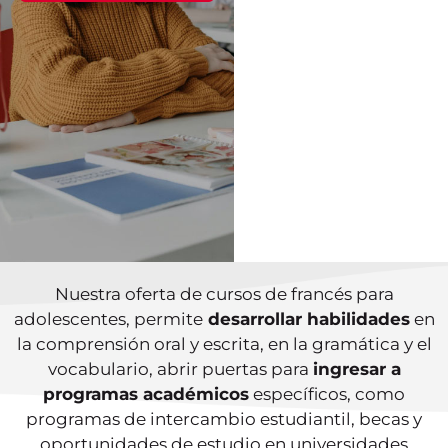
ayudará a
conocer tu nivel
actual y qué
curso se adapta
mejor a ti.
TEST DE
ORIENTACIÓN
Nuestra oferta de cursos de francés para
adolescentes, permite
desarrollar habilidades
en
la comprensión oral y escrita, en la gramática y el
vocabulario, abrir puertas para
ingresar a
programas académicos
específicos, como
programas de intercambio estudiantil, becas y
oportunidades de estudio en universidades