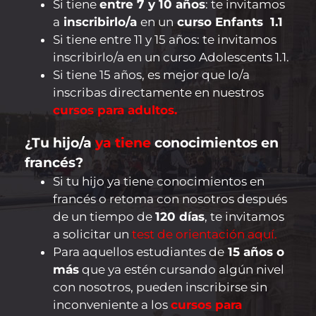
Si tiene
entre 7 y 10 años
: te invitamos
a
inscribirlo/a
en un
curso Enfants 1.1
Si tiene entre 11 y 15 años: te invitamos
inscribirlo/a en un curso Adolescents 1.1.
Si tiene 15 años, es mejor que lo/a
inscribas directamente en nuestros
cursos para adultos.
¿Tu hijo/a
ya tiene
conocimientos en
francés?
Si tu hijo ya tiene conocimientos en
francés o retoma con nosotros después
de un tiempo de
120 días
, te invitamos
a
solicitar un
test de orientación aquí.
Para aquellos estudiantes de
15 años o
más
que ya estén cursando algún nivel
con nosotros, pueden inscribirse sin
inconveniente a los
cursos para