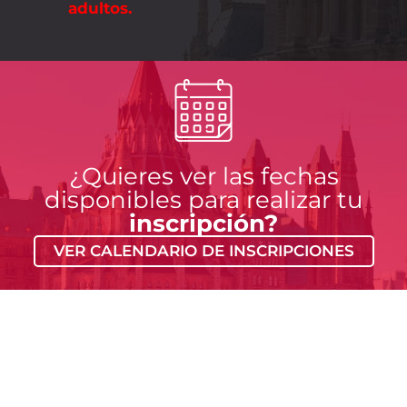
adultos.
¿Quieres ver las fechas
disponibles para realizar tu
inscripción?
VER CALENDARIO DE INSCRIPCIONES
¿Quieres
Descubre
recibir
nuestra