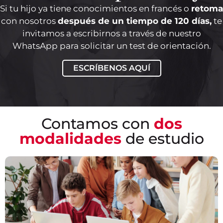
Si tu hijo ya tiene conocimientos en francés o
retoma
con nosotros
después de un tiempo de 120 días,
te
invitamos a escribirnos a través de nuestro
WhatsApp para solicitar un test de orientación.
PRESENCIAL
ESCRÍBENOS AQUÍ
Asistirás a tus clases presenciales donde
vivirás nuestra metodología interactiva y
eficaz para el aprendizaje del idioma.
Contamos con
dos
modalidades
de estudio
EN REMOTO
Estos cursos ofrecen flexibilidad de interactuar